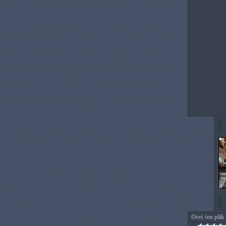
Oceś ten plik