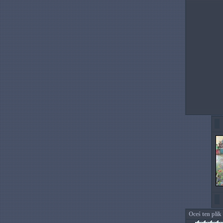
Oceś ten plik