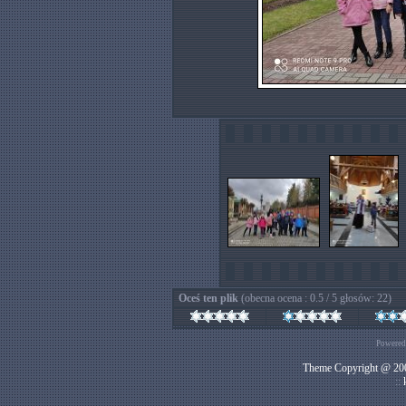
Oceś ten plik
(obecna ocena : 0.5 / 5 głosów: 22)
Powered
Theme Copyright @ 200
::