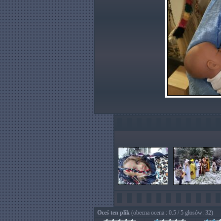
Oceś ten plik
(obecna ocena : 0.5 / 5 głosów: 32)