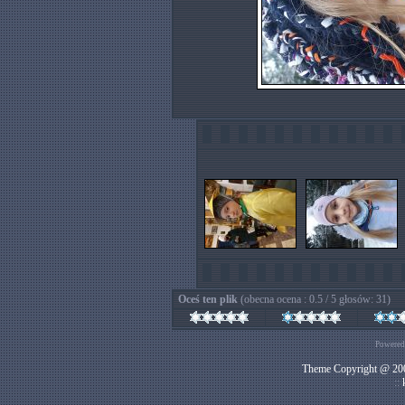
Oceś ten plik
(obecna ocena : 0.5 / 5 głosów: 31)
Powered
Theme Copyright @ 200
::