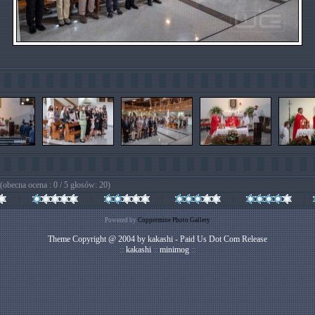
(obecna ocena : 0 / 5 głosów: 20)
Powered by
Coppermine Photo Gallery
Theme Copyright @ 2004 by kakashi - Paid Us Dot Com Release
::
kakashi
::
minimog
::