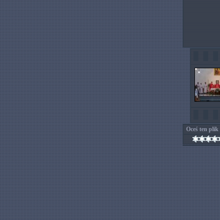
Oceś ten plik