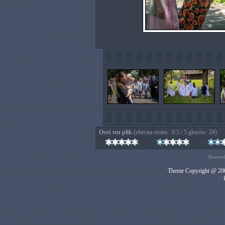
Oceś ten plik
(obecna ocena : 0.5 / 5 głosów: 24)
Powered
Theme Copyright @ 200
::