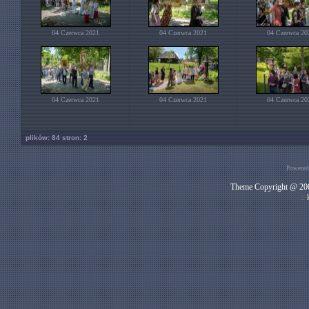
04 Czerwca 2021
04 Czerwca 2021
04 Czerwca 20
04 Czerwca 2021
04 Czerwca 2021
04 Czerwca 20
plików: 84 stron: 2
Powered
Theme Copyright @ 200
::