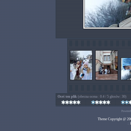
Oceś ten plik
(obecna ocena : 0.4 / 5 głosów: 30)
Powered
Theme Copyright @ 200
::