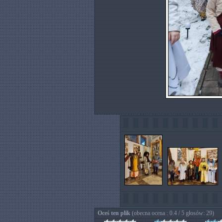
Oceś ten plik
(obecna ocena : 0.4 / 5 głosów: 29)