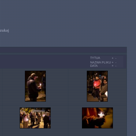
zukaj
TYTUA
+
-
NAZWA PLIKU
+
-
DATA
+
-