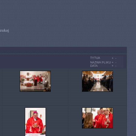
zukaj
TYTUA
+
-
NAZWA PLIKU
+
-
DATA
+
-