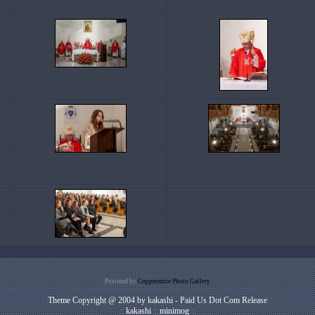
Powered by
Coppermine Photo Gallery
Theme Copyright @ 2004 by kakashi - Paid Us Dot Com Release
::
kakashi
::
minimog
::