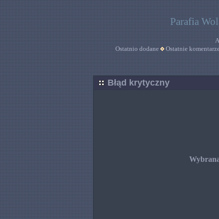
Parafia Wo
A
Ostatnio dodane
Ostatnie komentarz
Błąd krytyczny
Wybrana 