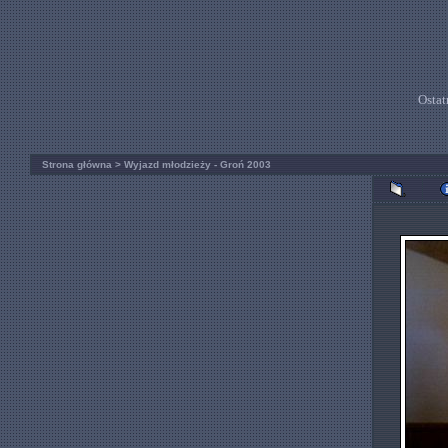
Ostat
Strona główna
>
Wyjazd młodzieży - Groń 2003