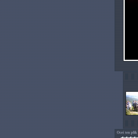
Oceś ten plik