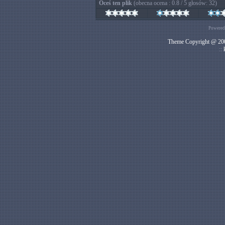
Oceś ten plik
(obecna ocena : 0.8 / 5 głosów: 32)
Powered
Theme Copyright @ 200
::