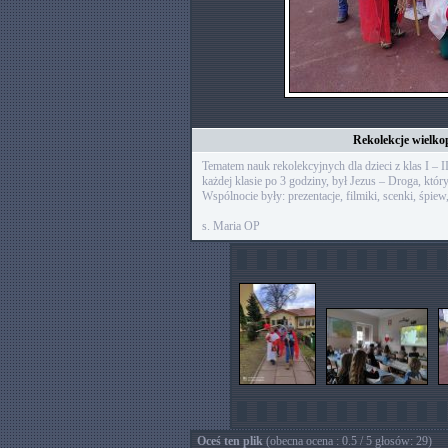
Rekolekcje wielko
Tematem nauk rekolekcyjnych dla dzieci z klas I – II
każdej klasie po 3 godziny, był Jezus – Droga, kt
Wspólnocie były: prezentacje, filmiki, scenki, śpie
s. Maria OP
Oceś ten plik
(obecna ocena : 0.5 / 5 głosów: 29)