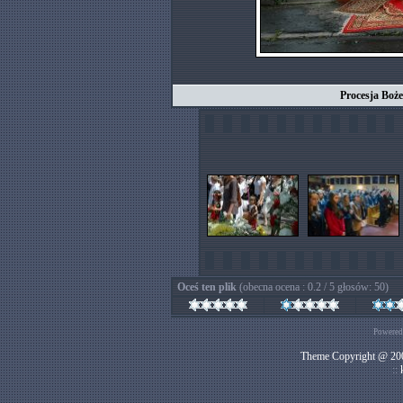
Procesja Bożeg
Oceś ten plik
(obecna ocena : 0.2 / 5 głosów: 50)
Powered
Theme Copyright @ 200
::