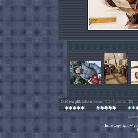
Oceś ten plik
(obecna ocena : 0.5 / 5 głosów: 32)
Powered
Theme Copyright @ 200
::