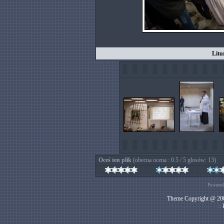
Litu
Oceś ten plik
(obecna ocena : 0.5 / 5 głosów: 13)
Powered
Theme Copyright @ 200
::