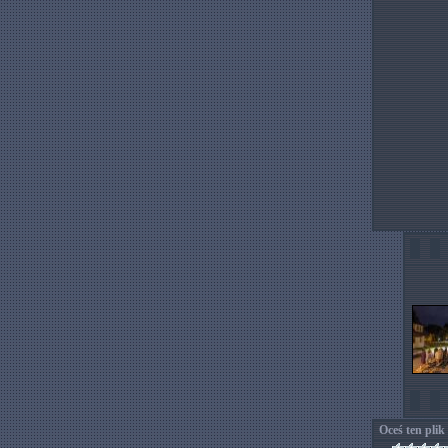
Oceś ten plik