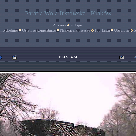
Parafia Wola Justowska - Kraków
Albumy
Zaloguj
nio dodane
Ostatnie komentarze
Najpopularniejsze
Top Lista
Ulubione
S
PLIK 14/24