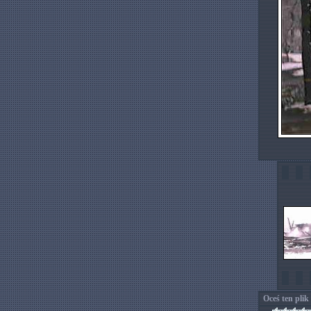
Oceś ten plik