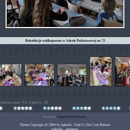
Rekolekcje wielkopostne w Szkole Podstawowej nr 72
(obecna ocena : 0.6 / 5 głosów: 28)
Powered by
Coppermine Photo Gallery
Theme Copyright @ 2004 by kakashi - Paid Us Dot Com Release
::
kakashi
::
minimog
::