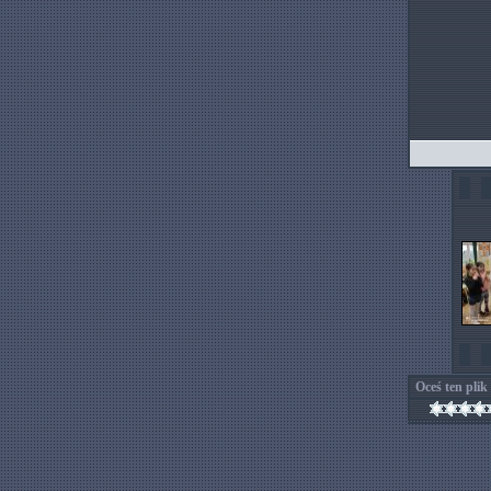
Oceś ten plik