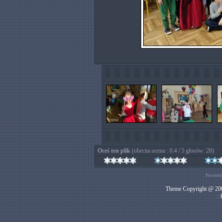
Oceś ten plik
(obecna ocena : 0.4 / 5 głosów: 28)
Powered
Theme Copyright @ 200
::