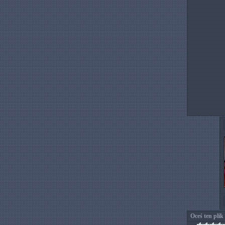
Oceś ten plik