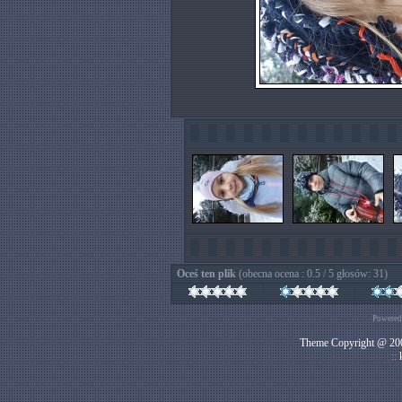
Oceś ten plik
(obecna ocena : 0.5 / 5 głosów: 31)
Powered
Theme Copyright @ 200
::