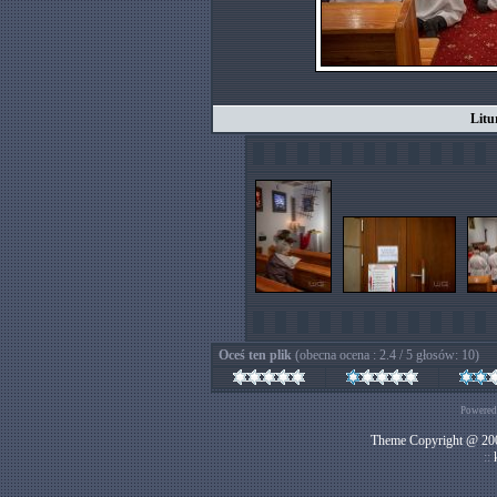
Litu
Oceś ten plik
(obecna ocena : 2.4 / 5 głosów: 10)
Powered
Theme Copyright @ 200
::