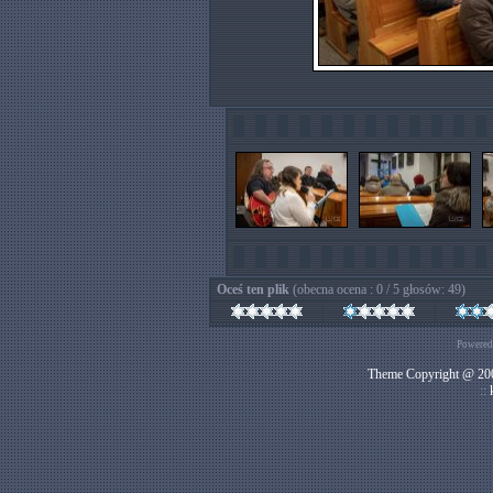
Oceś ten plik
(obecna ocena : 0 / 5 głosów: 49)
Powered
Theme Copyright @ 200
::