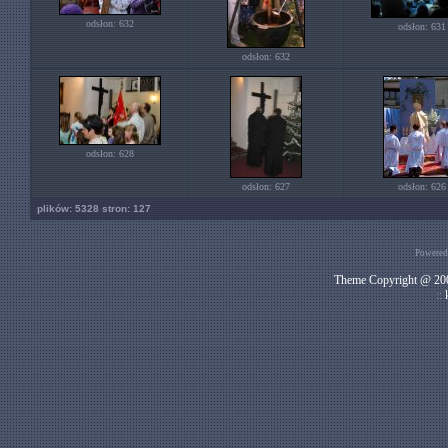
odsłon: 632
odsłon: 631
odsłon: 632
odsłon: 628
odsłon: 627
odsłon: 626
plików: 5328 stron: 127
Powered
Theme Copyright @ 200
::