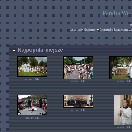
Parafia Wo
A
Ostatnio dodane
Ostatnie komentarz
Najpopularniejsze
odsłon: 644
odsłon: 644
odsłon: 644
odsłon: 642
odsłon: 643
odsłon: 641