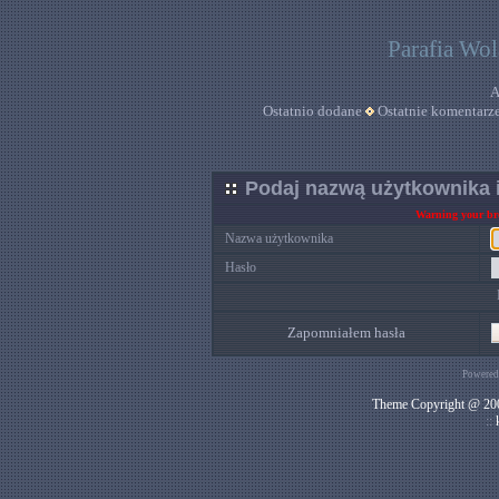
Parafia Wo
A
Ostatnio dodane
Ostatnie komentarz
Podaj nazwą użytkownika i
Warning your bro
Nazwa użytkownika
Hasło
Zapomniałem hasła
Powered
Theme Copyright @ 200
::