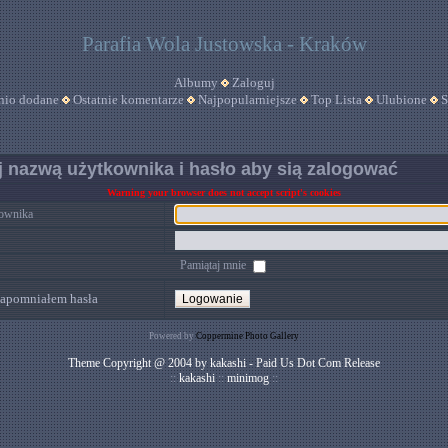
Parafia Wola Justowska - Kraków
Albumy
Zaloguj
nio dodane
Ostatnie komentarze
Najpopularniejsze
Top Lista
Ulubione
S
 nazwą użytkownika i hasło aby sią zalogować
Warning your browser does not accept script's cookies
ownika
Pamiątaj mnie
apomniałem hasła
Powered by
Coppermine Photo Gallery
Theme Copyright @ 2004 by kakashi - Paid Us Dot Com Release
::
kakashi
::
minimog
::