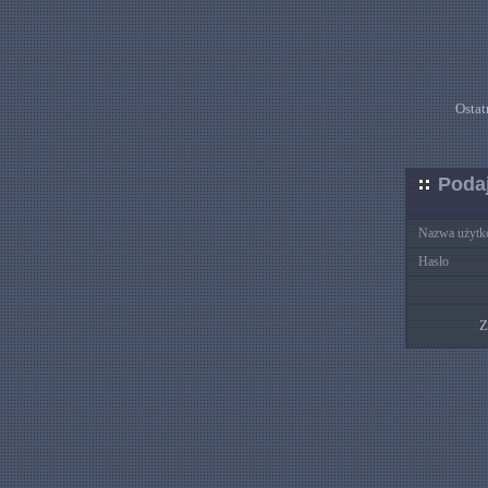
Ostat
Podaj
Nazwa użytk
Hasło
Z