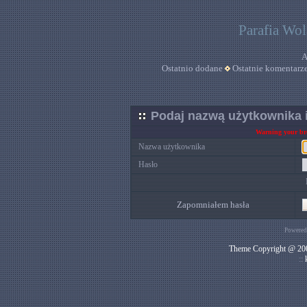
Parafia Wo
A
Ostatnio dodane
Ostatnie komentarz
Podaj nazwą użytkownika i
Warning your bro
Nazwa użytkownika
Hasło
Zapomniałem hasła
Powered
Theme Copyright @ 200
::