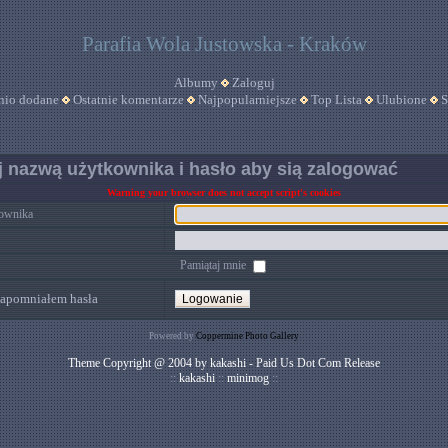
Parafia Wola Justowska - Kraków
Albumy
Zaloguj
nio dodane
Ostatnie komentarze
Najpopularniejsze
Top Lista
Ulubione
S
 nazwą użytkownika i hasło aby sią zalogować
Warning your browser does not accept script's cookies
ownika
Pamiątaj mnie
apomniałem hasła
Powered by
Coppermine Photo Gallery
Theme Copyright @ 2004 by kakashi - Paid Us Dot Com Release
::
kakashi
::
minimog
::