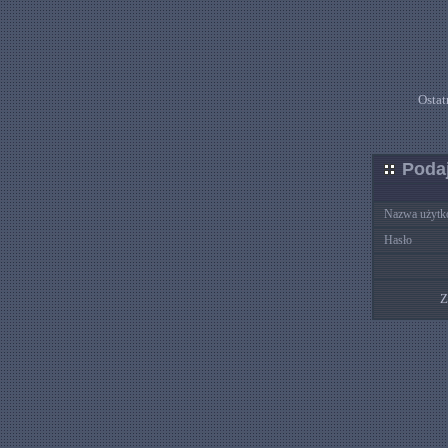
Ostat
Podaj
Nazwa użytk
Hasło
Z