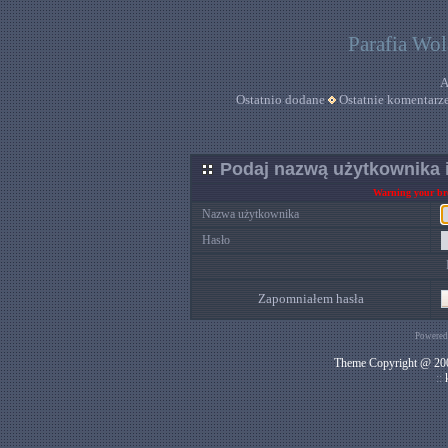
Parafia Wo
A
Ostatnio dodane
Ostatnie komentarz
Podaj nazwą użytkownika i
Warning your bro
Nazwa użytkownika
Hasło
Zapomniałem hasła
Powered
Theme Copyright @ 200
::