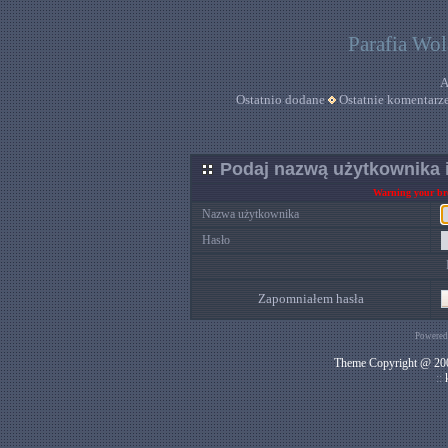
Parafia Wo
A
Ostatnio dodane
Ostatnie komentarz
Podaj nazwą użytkownika i
Warning your bro
Nazwa użytkownika
Hasło
Zapomniałem hasła
Powered
Theme Copyright @ 200
::