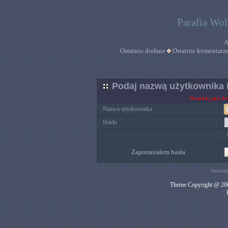
Parafia Wo
A
Ostatnio dodane
Ostatnie komentarz
Podaj nazwą użytkownika i
Warning your bro
Nazwa użytkownika
Hasło
Zapomniałem hasła
Powered
Theme Copyright @ 200
::