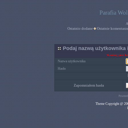
Parafia Wo
A
Ostatnio dodane
Ostatnie komentarz
Podaj nazwą użytkownika i
Warning your bro
Nazwa użytkownika
Hasło
Zapomniałem hasła
Powered
Theme Copyright @ 200
::