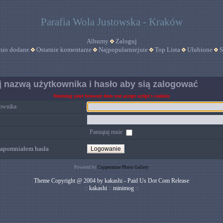
Parafia Wola Justowska - Kraków
Albumy
Zaloguj
nio dodane
Ostatnie komentarze
Najpopularniejsze
Top Lista
Ulubione
S
 nazwą użytkownika i hasło aby sią zalogować
Warning your browser does not accept script's cookies
ownika
Pamiątaj mnie
apomniałem hasła
Powered by
Coppermine Photo Gallery
Theme Copyright @ 2004 by kakashi - Paid Us Dot Com Release
::
kakashi
::
minimog
::