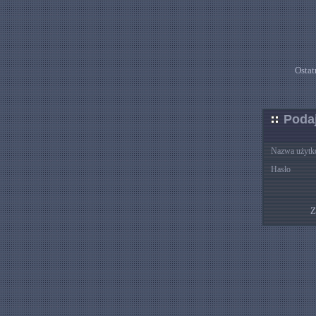
Ostat
Podaj
Nazwa użytk
Hasło
Z