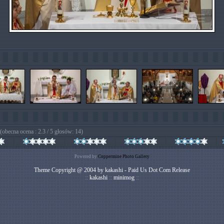
(obecna ocena : 2.3 / 5 głosów: 14)
Powered by
Coppermine Photo Gallery
Theme Copyright @ 2004 by kakashi - Paid Us Dot Com Release
::
kakashi
::
minimog
::