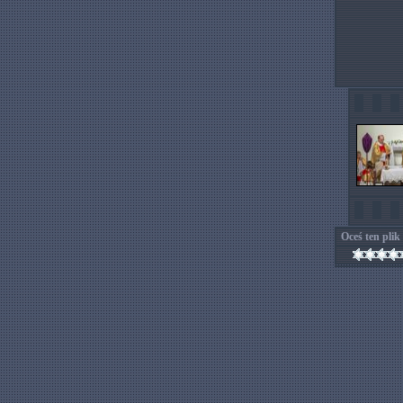
Oceś ten plik