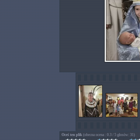
Oceś ten plik
(obecna ocena : 0.3 / 5 głosów: 31)