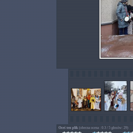
Oceś ten plik
(obecna ocena : 0.3 / 5 głosów: 29)