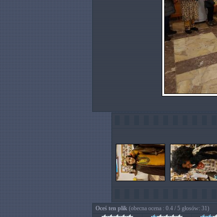
Oceś ten plik
(obecna ocena : 0.4 / 5 głosów: 31)