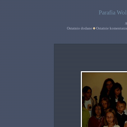
Parafia Wo
A
Ostatnio dodane
Ostatnie komentarz